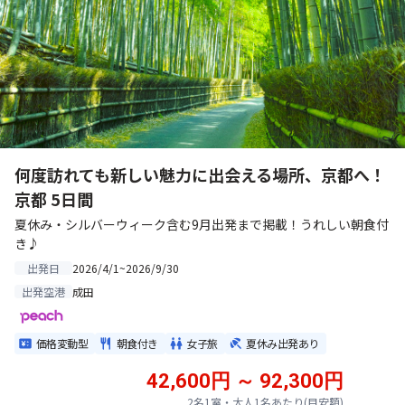
何度訪れても新しい魅力に出会える場所、京都へ！
京都 5日間
夏休み・シルバーウィーク含む9月出発まで掲載！うれしい朝食付
き♪
2026/4/1~2026/9/30
出発日
成田
出発空港
価格変動型
朝食付き
女子旅
夏休み出発あり
42,600円 ～ 92,300円
2名1室・大人1名あたり(目安額)