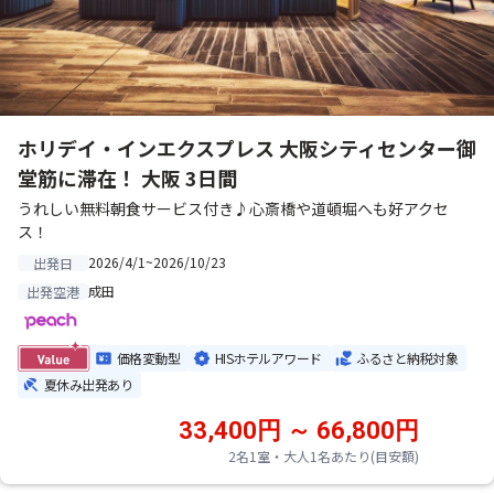
ホリデイ・インエクスプレス 大阪シティセンター御
堂筋に滞在！ 大阪 3日間
うれしい無料朝食サービス付き♪心斎橋や道頓堀へも好アクセ
ス！
2026/4/1~2026/10/23
出発日
成田
出発空港
価格変動型
HISホテルアワード
ふるさと納税対象
夏休み出発あり
33,400円 ～ 66,800円
2名1室・大人1名あたり(目安額)