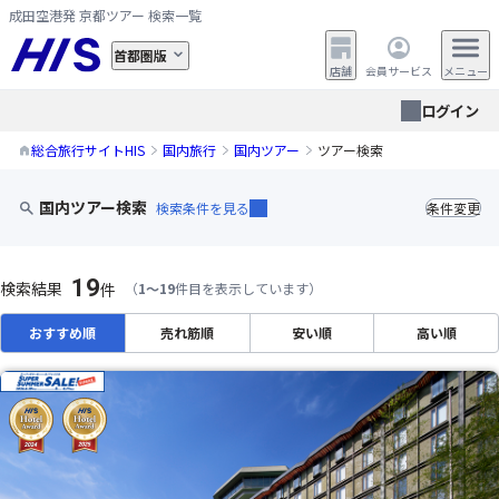
成田空港発 京都ツアー 検索一覧
首都圏版
店舗
会員サービス
メニュー
ログイン
総合旅行サイトHIS
国内旅行
国内ツアー
ツアー検索
国内ツアー検索
検索条件を見る
条件変更
19
検索結果
件
（
1～19
件目を表示しています）
おすすめ順
売れ筋順
安い順
高い順