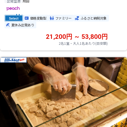
成田
出発空港
価格変動型
ファミリー
ふるさと納税対象
夏休み出発あり
21,200円 ～ 53,800円
2名1室・大人1名あたり(目安額)