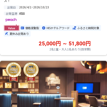
ス！
2026/4/1~2026/10/23
出発日
成田
出発空港
価格変動型
HISホテルアワード
ふるさと納税対象
夏休み出発あり
25,000円 ～ 51,800円
2名1室・大人1名あたり(目安額)