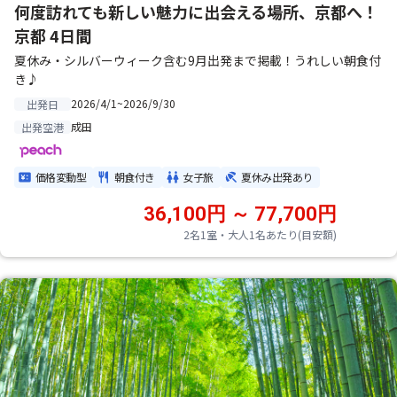
何度訪れても新しい魅力に出会える場所、京都へ！
京都 4日間
夏休み・シルバーウィーク含む9月出発まで掲載！うれしい朝食付
き♪
2026/4/1~2026/9/30
出発日
成田
出発空港
価格変動型
朝食付き
女子旅
夏休み出発あり
36,100円 ～ 77,700円
2名1室・大人1名あたり(目安額)