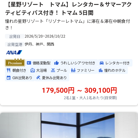
【星野リゾート トマム】レンタカー＆サマーアク
ティビティパス付き！ トマム 5日間
憧れの星野リゾート「リゾナーレトマム」に滞在＆滞在中朝食付
き！
2026/5/20~2026/10/22
出発日
伊丹、神戸、関西
出発空港
価格変動型
うれしいシアワセ付き
レンタカー付き
朝食付き
大浴場
プール
ファミリー
憧れのホテル
GW出発あり
夏休み出発あり
179,500円 ～ 309,100円
2名1室・大人1名あたり(目安額)