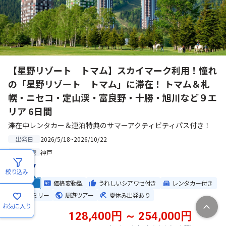
【星野リゾート トマム】スカイマーク利用！憧れ
の「星野リゾート トマム」に滞在！ トマム＆札
幌・ニセコ・定山渓・富良野・十勝・旭川など９エ
リア 6日間
滞在中レンタカー＆連泊特典のサマーアクティビティパス付き！
2026/5/18~2026/10/22
出発日
神戸
出発空港
絞り込み
価格変動型
うれしいシアワセ付き
レンタカー付き
ファミリー
周遊ツアー
夏休み出発あり
お気に入り
128,400円 ～ 254,000円