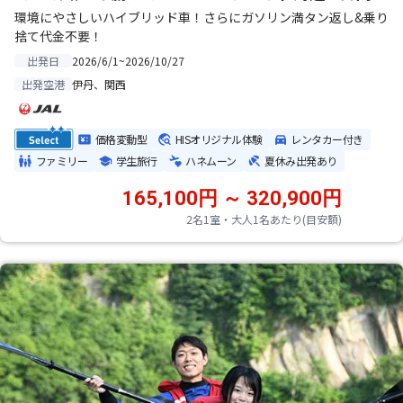
環境にやさしいハイブリッド車！さらにガソリン満タン返し&乗り
捨て代金不要！
2026/6/1~2026/10/27
出発日
伊丹、関西
出発空港
価格変動型
HISオリジナル体験
レンタカー付き
ファミリー
学生旅行
ハネムーン
夏休み出発あり
165,100円 ～ 320,900円
2名1室・大人1名あたり(目安額)