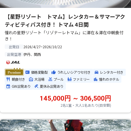
【星野リゾート トマム】レンタカー＆サマーアク
ティビティパス付き！ トマム 4日間
憧れの星野リゾート「リゾナーレトマム」に滞在＆滞在中朝食付
き！
2026/4/27~2026/10/22
出発日
伊丹、関西
出発空港
価格変動型
うれしいシアワセ付き
レンタカー付き
朝食付き
大浴場
プール
ファミリー
憧れのホテル
GW出発あり
夏休み出発あり
145,000円 ～ 306,500円
2名1室・大人1名あたり(目安額)