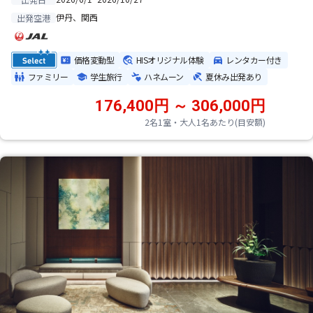
伊丹、関西
出発空港
価格変動型
HISオリジナル体験
レンタカー付き
ファミリー
学生旅行
ハネムーン
夏休み出発あり
176,400円 ～ 306,000円
2名1室・大人1名あたり(目安額)