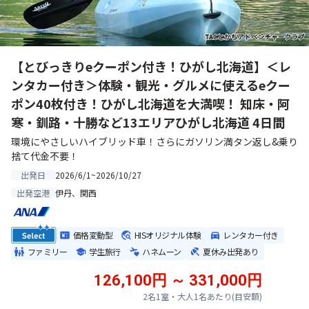
【とびっきりeクーポン付き！ひがし北海道】＜レ
ンタカー付き＞体験・観光・グルメに使えるeクー
ポン40枚付き！ひがし北海道を大満喫！ 知床・阿
寒・釧路・十勝など13エリアひがし北海道 4日間
環境にやさしいハイブリッド車！さらにガソリン満タン返し&乗り
捨て代金不要！
2026/6/1~2026/10/27
出発日
伊丹、関西
出発空港
価格変動型
HISオリジナル体験
レンタカー付き
ファミリー
学生旅行
ハネムーン
夏休み出発あり
126,100円 ～ 331,000円
2名1室・大人1名あたり(目安額)