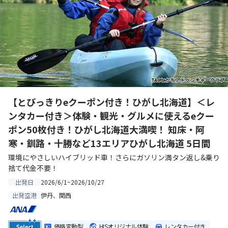
【とびっきりeクーポン付き！ひがし北海道】＜レ
ンタカー付き＞体験・観光・グルメに使えるeクー
ポン50枚付き！ひがし北海道大満喫！ 知床・阿
寒・釧路・十勝など13エリアひがし北海道 5日間
環境にやさしいハイブリッド車！さらにガソリン満タン返し&乗り
捨て代金不要！
2026/6/1~2026/10/27
出発日
伊丹、関西
出発空港
価格変動型
HISオリジナル体験
レンタカー付き