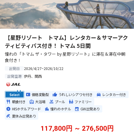
【星野リゾート トマム】レンタカー＆サマーアク
ティビティパス付き！ トマム 5日間
憧れの「トマム ザ・タワー by 星野リゾート」に滞在＆滞在中朝
食付き！
2026/4/27~2026/10/22
出発日
伊丹、関西
出発空港
価格変動型
うれしいシアワセ付き
レンタカー付き
朝食付き
大浴場
プール
ファミリー
HISホテルアワード
憧れのホテル
GW出発あり
夏休み出発あり
117,800円 ～ 276,500円