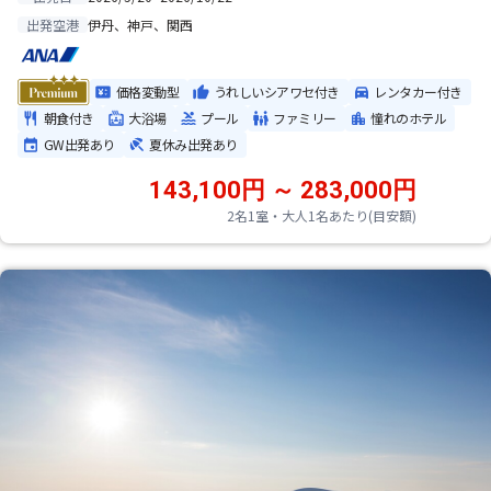
伊丹、神戸、関西
出発空港
価格変動型
うれしいシアワセ付き
レンタカー付き
朝食付き
大浴場
プール
ファミリー
憧れのホテル
GW出発あり
夏休み出発あり
143,100円 ～ 283,000円
2名1室・大人1名あたり(目安額)