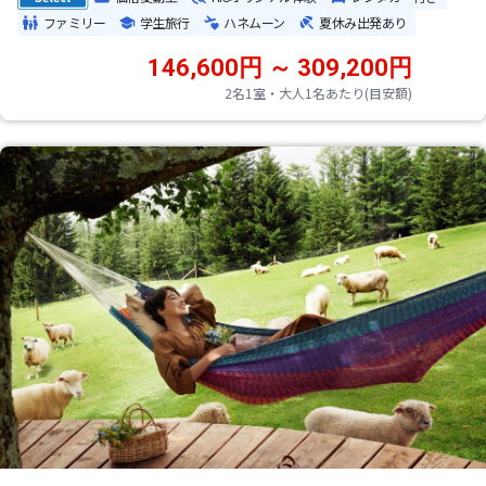
ファミリー
学生旅行
ハネムーン
夏休み出発あり
146,600円 ～ 309,200円
2名1室・大人1名あたり(目安額)