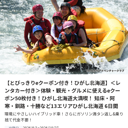
【とびっきりeクーポン付き！ひがし北海道】＜レ
ンタカー付き＞体験・観光・グルメに使えるeクー
ポン50枚付き！ひがし北海道大満喫！ 知床・阿
寒・釧路・十勝など13エリアひがし北海道 6日間
環境にやさしいハイブリッド車！さらにガソリン満タン返し&乗り
捨て代金不要！
2026/6/1~2026/10/27
出発日