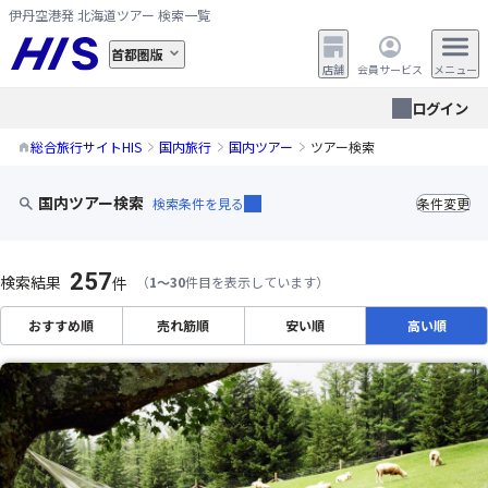
伊丹空港発 北海道ツアー 検索一覧
首都圏版
店舗
会員サービス
メニュー
ログイン
総合旅行サイトHIS
国内旅行
国内ツアー
ツアー検索
国内ツアー検索
検索条件を見る
条件変更
257
検索結果
件
（
1～30
件目を表示しています）
おすすめ順
売れ筋順
安い順
高い順