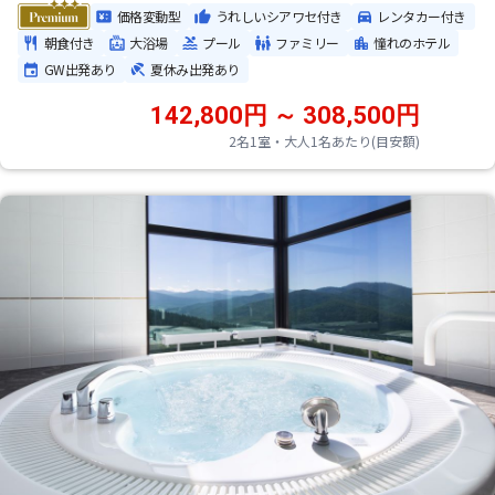
価格変動型
うれしいシアワセ付き
レンタカー付き
朝食付き
大浴場
プール
ファミリー
憧れのホテル
GW出発あり
夏休み出発あり
142,800円 ～ 308,500円
2名1室・大人1名あたり(目安額)