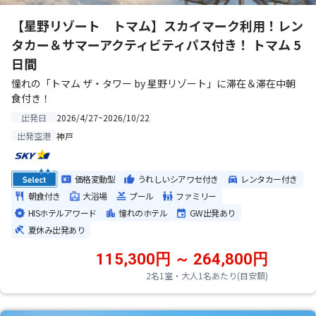
【星野リゾート トマム】スカイマーク利用！レン
タカー＆サマーアクティビティパス付き！ トマム 5
日間
憧れの「トマム ザ・タワー by 星野リゾート」に滞在＆滞在中朝
食付き！
2026/4/27~2026/10/22
出発日
神戸
出発空港
価格変動型
うれしいシアワセ付き
レンタカー付き
朝食付き
大浴場
プール
ファミリー
HISホテルアワード
憧れのホテル
GW出発あり
夏休み出発あり
115,300円 ～ 264,800円
2名1室・大人1名あたり(目安額)