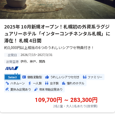
2025年 10月新規オープン！札幌初の外資系ラグジ
ュアリーホテル「インターコンチネンタル札幌」に
滞在！ 札幌 4日間
約3,000円以上相当の6つのうれしいシアワセ特典付き！
2026/7/15~2027/3/31
出発日
伊丹、神戸、関西
出発空港
価格変動型
うれしいシアワセ付き
ファミリー
ハネムーン
一人旅
女子旅
憧れのホテル
夏休み出発あり
年末年始出発あり
109,700円 ～ 283,300円
2名1室・大人1名あたり(目安額)