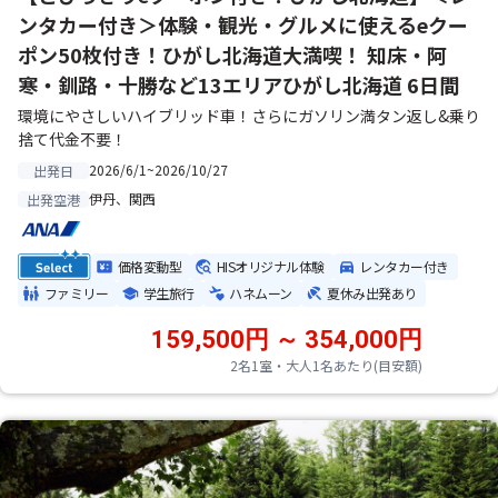
ンタカー付き＞体験・観光・グルメに使えるeクー
ポン50枚付き！ひがし北海道大満喫！ 知床・阿
寒・釧路・十勝など13エリアひがし北海道 6日間
環境にやさしいハイブリッド車！さらにガソリン満タン返し&乗り
捨て代金不要！
2026/6/1~2026/10/27
出発日
伊丹、関西
出発空港
価格変動型
HISオリジナル体験
レンタカー付き
ファミリー
学生旅行
ハネムーン
夏休み出発あり
159,500円 ～ 354,000円
2名1室・大人1名あたり(目安額)