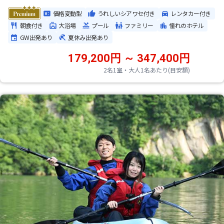
価格変動型
うれしいシアワセ付き
レンタカー付き
朝食付き
大浴場
プール
ファミリー
憧れのホテル
GW出発あり
夏休み出発あり
179,200円 ～ 347,400円
2名1室・大人1名あたり(目安額)