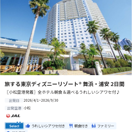
旅する東京ディズニーリゾート® 舞浜・浦安 2日間
〖小松空港発着〗全ホテル朝食＆選べるうれしいシアワセ付♪
2026/4/1~2026/9/30
出発日
小松
出発空港
うれしいシアワセ付き
朝食付き
ファミリー