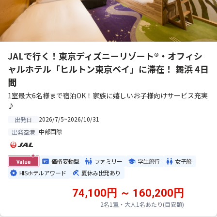
JALで行く！東京ディズニーリゾート®・オフィシ
ャルホテル「ヒルトン東京ベイ」に滞在！ 舞浜 4日
間
1室最大6名様まで宿泊OK！家族に嬉しいお子様向けサービス充実
♪
2026/7/5~2026/10/31
出発日
中部国際
出発空港
価格変動型
ファミリー
学生旅行
女子旅
HISホテルアワード
夏休み出発あり
74,100円 ～ 160,200円
2名1室・大人1名あたり(目安額)