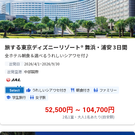
旅する東京ディズニーリゾート® 舞浜・浦安 3日間
全ホテル朝食＆選べるうれしいシアワセ付♪
2026/4/1~2026/9/30
出発日
中部国際
出発空港
うれしいシアワセ付き
朝食付き
ファミリー
学生旅行
女子旅
52,500円 ～ 104,700円
2名1室・大人1名あたり(目安額)