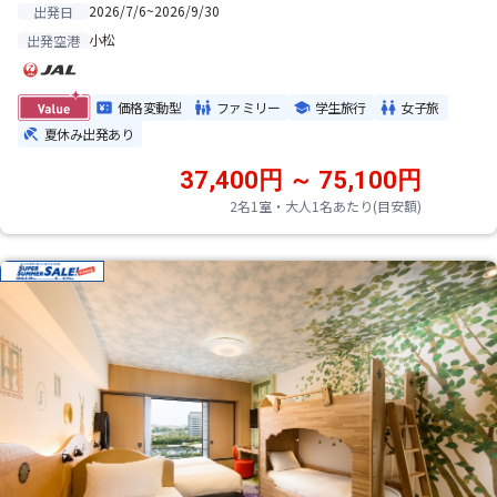
2026/7/6~2026/9/30
出発日
小松
出発空港
価格変動型
ファミリー
学生旅行
女子旅
夏休み出発あり
37,400円 ～ 75,100円
2名1室・大人1名あたり(目安額)