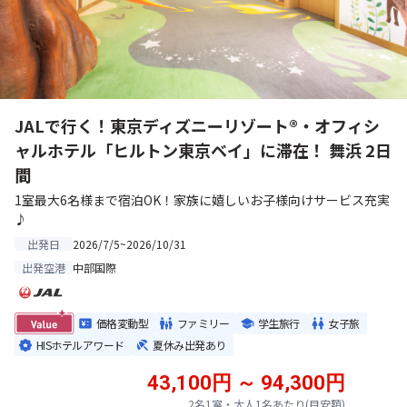
JALで行く！東京ディズニーリゾート®・オフィシ
ャルホテル「ヒルトン東京ベイ」に滞在！ 舞浜 2日
間
1室最大6名様まで宿泊OK！家族に嬉しいお子様向けサービス充実
♪
2026/7/5~2026/10/31
出発日
中部国際
出発空港
価格変動型
ファミリー
学生旅行
女子旅
HISホテルアワード
夏休み出発あり
43,100円 ～ 94,300円
2名1室・大人1名あたり(目安額)