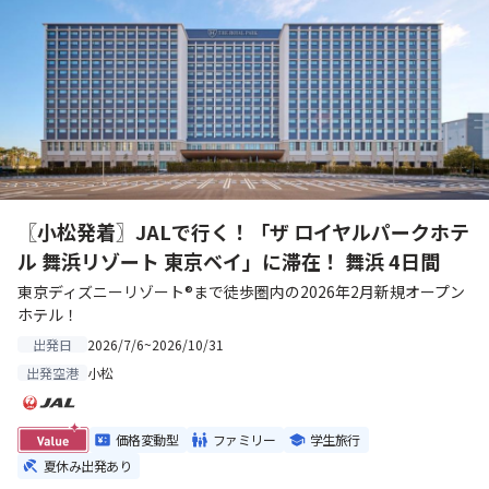
〖小松発着〗JALで行く！「ザ ロイヤルパークホテ
ル 舞浜リゾート 東京ベイ」に滞在！ 舞浜 4日間
東京ディズニーリゾート®まで徒歩圏内の2026年2月新規オープン
ホテル！
2026/7/6~2026/10/31
出発日
小松
出発空港
価格変動型
ファミリー
学生旅行
夏休み出発あり