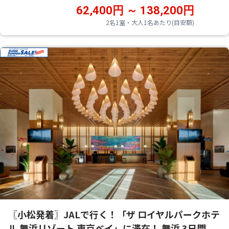
62,400円 ～ 138,200円
2名1室・大人1名あたり(目安額)
〖小松発着〗JALで行く！「ザ ロイヤルパークホテ
ル 舞浜リゾート 東京ベイ」に滞在！ 舞浜 3日間