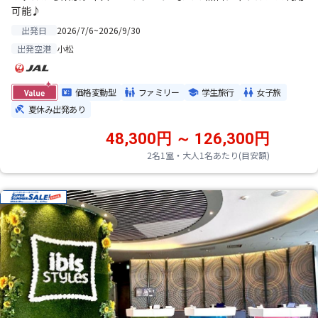
可能♪
2026/7/6~2026/9/30
出発日
小松
出発空港
価格変動型
ファミリー
学生旅行
女子旅
夏休み出発あり
48,300円 ～ 126,300円
2名1室・大人1名あたり(目安額)