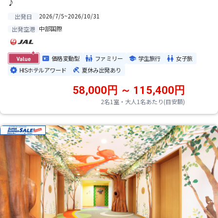
♪
2026/7/5~2026/10/31
出発日
中部国際
出発空港
価格変動型
ファミリー
学生旅行
女子旅
HISホテルアワード
夏休み出発あり
58,000円 ～ 115,400円
2名1室・大人1名あたり(目安額)