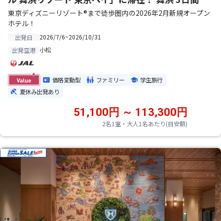
東京ディズニーリゾート®まで徒歩圏内の2026年2月新規オープン
ホテル！
2026/7/6~2026/10/31
出発日
小松
出発空港
価格変動型
ファミリー
学生旅行
夏休み出発あり
51,100円 ～ 113,300円
2名1室・大人1名あたり(目安額)