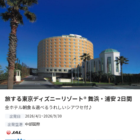
旅する東京ディズニーリゾート® 舞浜・浦安 2日間
全ホテル朝食＆選べるうれしいシアワセ付♪
2026/4/1~2026/9/30
出発日
中部国際
出発空港