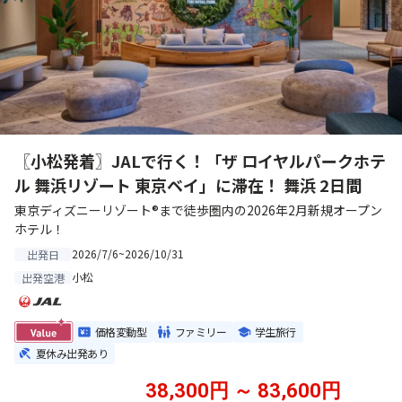
〖小松発着〗JALで行く！「ザ ロイヤルパークホテ
ル 舞浜リゾート 東京ベイ」に滞在！ 舞浜 2日間
東京ディズニーリゾート®まで徒歩圏内の2026年2月新規オープン
ホテル！
2026/7/6~2026/10/31
出発日
小松
出発空港
価格変動型
ファミリー
学生旅行
夏休み出発あり
38,300円 ～ 83,600円