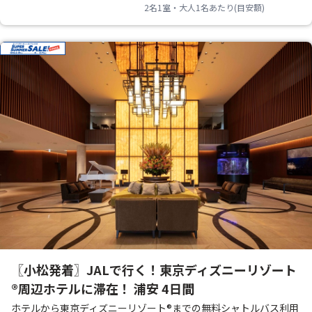
2名1室・大人1名あたり(目安額)
〖小松発着〗JALで行く！東京ディズニーリゾート
®周辺ホテルに滞在！ 浦安 4日間
ホテルから東京ディズニーリゾート®までの無料シャトルバス利用