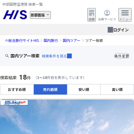
中部国際空港発 検索一覧
首都圏版
店舗
会員サービス
メニュー
ログイン
総合旅行サイトHIS
国内旅行
国内ツアー
ツアー検索
国内ツアー検索
検索条件を見る
条件変更
18
検索結果
件
（
1～18
件目を表示しています）
おすすめ順
売れ筋順
安い順
高い順