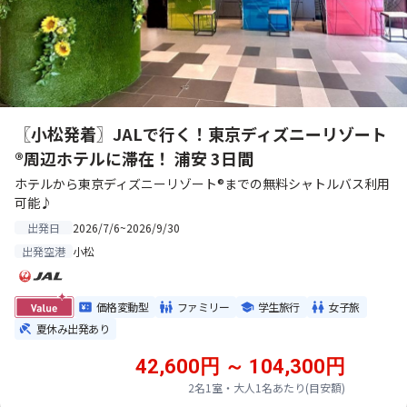
〖小松発着〗JALで行く！東京ディズニーリゾート
®周辺ホテルに滞在！ 浦安 3日間
ホテルから東京ディズニーリゾート®までの無料シャトルバス利用
可能♪
2026/7/6~2026/9/30
出発日
小松
出発空港
価格変動型
ファミリー
学生旅行
女子旅
夏休み出発あり
42,600円 ～ 104,300円
2名1室・大人1名あたり(目安額)