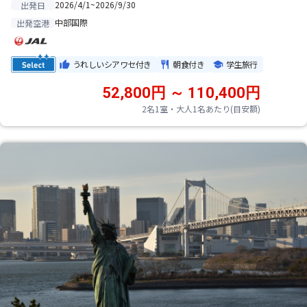
2026/4/1~2026/9/30
出発日
中部国際
出発空港
うれしいシアワセ付き
朝食付き
学生旅行
52,800円 ～ 110,400円
2名1室・大人1名あたり(目安額)