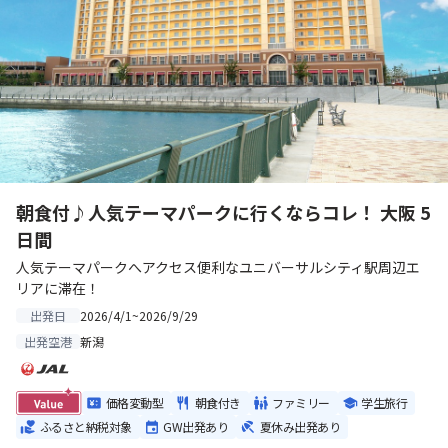
朝食付♪人気テーマパークに行くならコレ！ 大阪 5
日間
人気テーマパークへアクセス便利なユニバーサルシティ駅周辺エ
リアに滞在！
2026/4/1~2026/9/29
出発日
新潟
出発空港
価格変動型
朝食付き
ファミリー
学生旅行
ふるさと納税対象
GW出発あり
夏休み出発あり