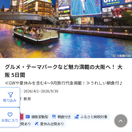
グルメ・テーマパークなど魅力満載の大阪へ！ 大
阪 5日間
≪GWや夏休みを含む4～9月旅行代金掲載！≫うれしい朝食付♪
2026/4/1~2026/9/30
出発日
新潟
出発空港
絞り込み
価格変動型
朝食付き
ふるさと納税対象
お気に入り
GW出発あり
夏休み出発あり