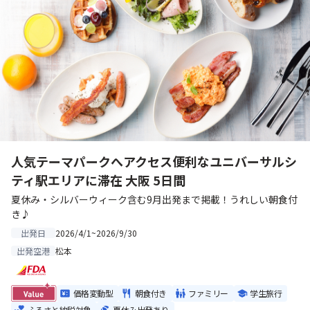
人気テーマパークへアクセス便利なユニバーサルシ
ティ駅エリアに滞在 大阪 5日間
夏休み・シルバーウィーク含む9月出発まで掲載！うれしい朝食付
き♪
2026/4/1~2026/9/30
出発日
松本
出発空港
価格変動型
朝食付き
ファミリー
学生旅行
ふるさと納税対象
夏休み出発あり