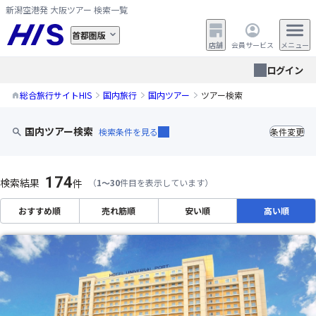
新潟空港発 大阪ツアー 検索一覧
首都圏版
店舗
会員サービス
メニュー
ログイン
総合旅行サイトHIS
国内旅行
国内ツアー
ツアー検索
国内ツアー検索
検索条件を見る
条件変更
174
検索結果
件
（
1～30
件目を表示しています）
おすすめ順
売れ筋順
安い順
高い順