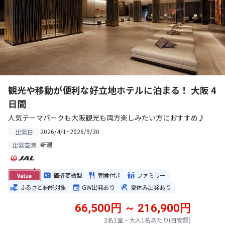
観光や移動が便利な好立地ホテルに泊まる！ 大阪 4
日間
人気テーマパークも大阪観光も両方楽しみたい方におすすめ♪
2026/4/1~2026/9/30
出発日
新潟
出発空港
価格変動型
朝食付き
ファミリー
ふるさと納税対象
GW出発あり
夏休み出発あり
66,500円 ～ 216,900円
2名1室・大人1名あたり(目安額)