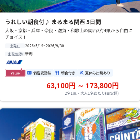
うれしい朝食付♪ まるまる関西 5日間
大阪・京都・兵庫・奈良・滋賀・和歌山の関西2府4県から自由に
チョイス！
2026/5/19~2026/9/30
出発日
新潟
出発空港
価格変動型
朝食付き
夏休み出発あり
63,100円 ～ 173,800円
2名1室・大人1名あたり(目安額)