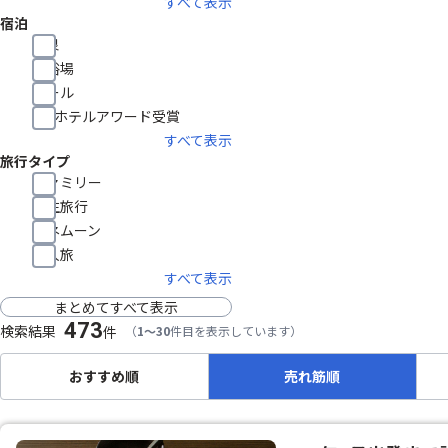
すべて表示
宿泊
温泉
大浴場
プール
HISホテルアワード受賞
すべて表示
旅行タイプ
ファミリー
学生旅行
ハネムーン
一人旅
すべて表示
まとめてすべて表示
473
検索結果
件
（
1～30
件目を表示しています）
おすすめ順
売れ筋順