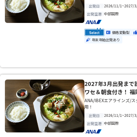
2026/11/1~2027/3
出発日
中部国際
出発空港
価格変動型
年末年始出発あり
2027年3月出発ま
ワセ＆朝食付き！ 福
ANA/IBEXエアライン
用！
2026/11/1~2027/3
出発日
中部国際
出発空港