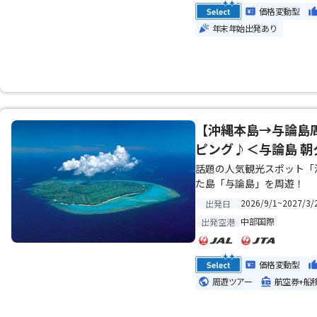
価格変動型
年末年始出発あり
【沖縄本島→与論島
ピング♪＜与論島 朝
話題の人気観光スポット「
た島「与論島」を周遊！
2026/9/1~2027/3/
出発日
中部国際
出発空港
価格変動型
周遊ツアー
航空券+船