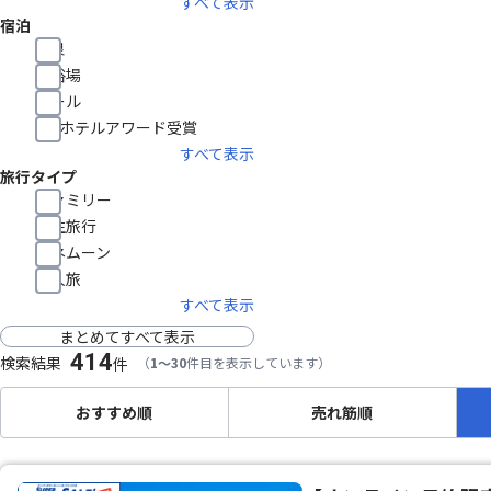
すべて表示
宿泊
温泉
大浴場
プール
HISホテルアワード受賞
すべて表示
旅行タイプ
ファミリー
学生旅行
ハネムーン
一人旅
すべて表示
まとめてすべて表示
414
検索結果
件
（
1～30
件目を表示しています）
おすすめ順
売れ筋順