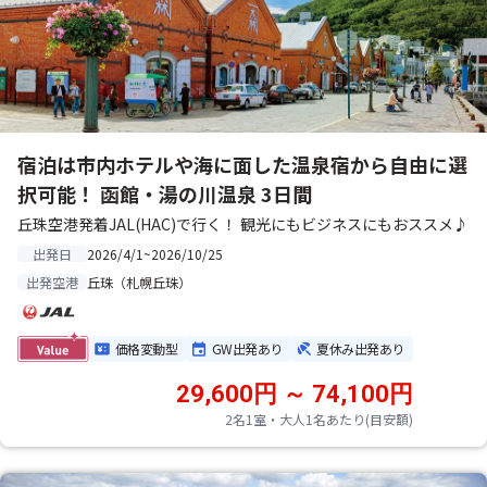
宿泊は市内ホテルや海に面した温泉宿から自由に選
択可能！ 函館・湯の川温泉 3日間
丘珠空港発着JAL(HAC)で行く！ 観光にもビジネスにもおススメ♪
2026/4/1~2026/10/25
出発日
丘珠（札幌丘珠）
出発空港
価格変動型
GW出発あり
夏休み出発あり
29,600円 ～ 74,100円
2名1室・大人1名あたり(目安額)