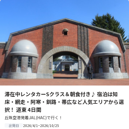
滞在中レンタカーSクラス＆朝食付き♪ 宿泊は知
床・網走・阿寒・釧路・帯広など人気エリアから選
択！ 道東 4日間
丘珠空港発着JAL(HAC)で行く！
2026/4/1~2026/10/25
出発日