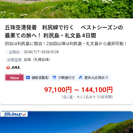
丘珠空港発着 利尻線で行く ベストシーズンの
最果ての旅へ！ 利尻島・礼文島 4日間
初泊は利尻島に宿泊！2泊目以降は利尻島・礼文島から選択可能！
2026/7/7~2026/9/28
出発日
丘珠（札幌丘珠）
出発空港
価格変動型
夕朝食付き
夏休み出発あり
97,100円 ～ 144,100円
2名1室・大人1名あたり(目安額)