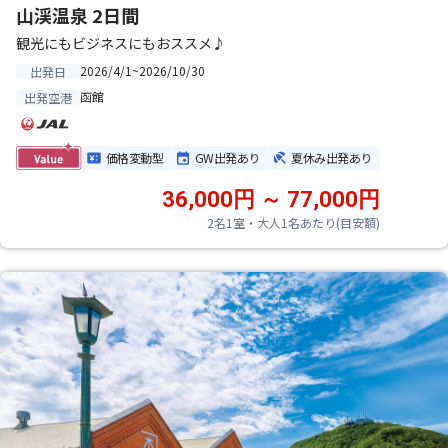
山渓温泉 2日間
観光にもビジネスにもおススメ♪
2026/4/1~2026/10/30
出発日
函館
出発空港
価格変動型
GW出発あり
夏休み出発あり
36,000円 ～ 77,000円
2名1室・大人1名あたり(目安額)