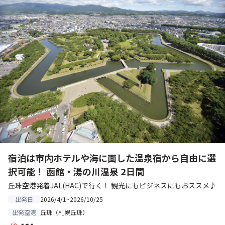
宿泊は市内ホテルや海に面した温泉宿から自由に選
択可能！ 函館・湯の川温泉 2日間
丘珠空港発着JAL(HAC)で行く！ 観光にもビジネスにもおススメ♪
2026/4/1~2026/10/25
出発日
丘珠（札幌丘珠）
出発空港