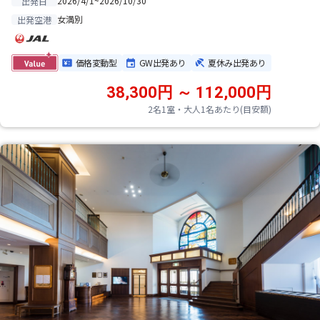
2026/4/1~2026/10/30
出発日
女満別
出発空港
価格変動型
GW出発あり
夏休み出発あり
38,300円 ～ 112,000円
2名1室・大人1名あたり(目安額)