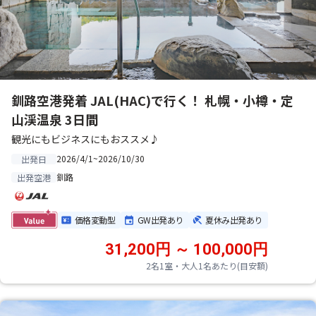
釧路空港発着 JAL(HAC)で行く！ 札幌・小樽・定
山渓温泉 3日間
観光にもビジネスにもおススメ♪
2026/4/1~2026/10/30
出発日
釧路
出発空港
価格変動型
GW出発あり
夏休み出発あり
31,200円 ～ 100,000円
2名1室・大人1名あたり(目安額)