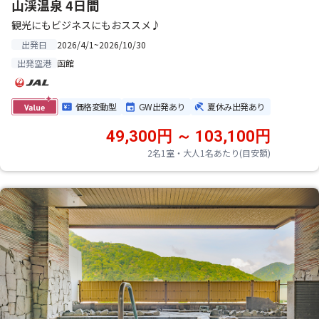
山渓温泉 4日間
観光にもビジネスにもおススメ♪
2026/4/1~2026/10/30
出発日
函館
出発空港
価格変動型
GW出発あり
夏休み出発あり
49,300円 ～ 103,100円
2名1室・大人1名あたり(目安額)