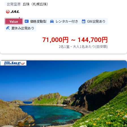
丘珠（札幌丘珠）
出発空港
価格変動型
レンタカー付き
GW出発あり
夏休み出発あり
71,000円 ～ 144,700円
2名1室・大人1名あたり(目安額)