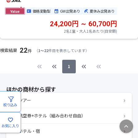
価格変動型
GW出発あり
夏休み出発あり
24,200円 ～ 60,700円
2名1室・大人1名あたり(目安額)
22
検索結果
件
（
1～22
件目を表示しています）
1
ほかの商材から探す
ツアー
絞り込み
航空券+ホテル（組み合わせ自由）
お気に入り
ホテル・宿