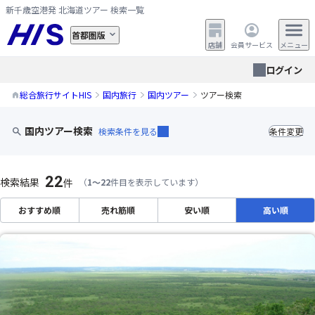
新千歳空港発 北海道ツアー 検索一覧
首都圏版
店舗
会員サービス
メニュー
ログイン
総合旅行サイトHIS
国内旅行
国内ツアー
ツアー検索
国内ツアー検索
検索条件を見る
条件変更
22
検索結果
件
（
1～22
件目を表示しています）
おすすめ順
売れ筋順
安い順
高い順