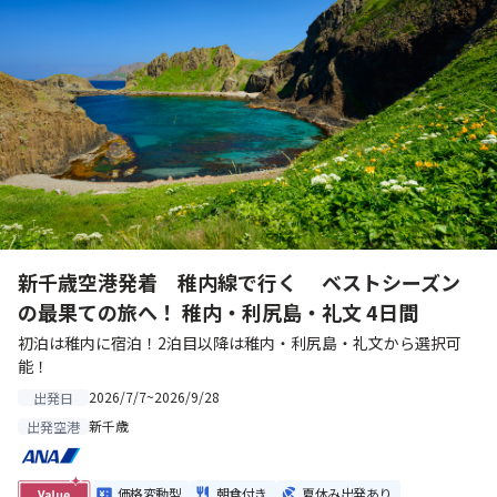
新千歳空港発着 稚内線で行く ベストシーズン
の最果ての旅へ！ 稚内・利尻島・礼文 4日間
初泊は稚内に宿泊！2泊目以降は稚内・利尻島・礼文から選択可
能！
2026/7/7~2026/9/28
出発日
新千歳
出発空港
価格変動型
朝食付き
夏休み出発あり