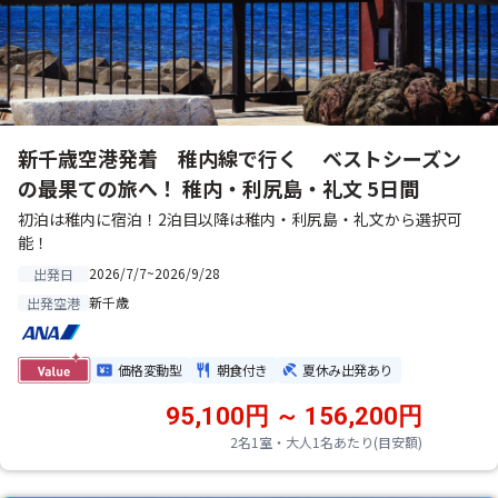
新千歳空港発着 稚内線で行く ベストシーズン
の最果ての旅へ！ 稚内・利尻島・礼文 5日間
初泊は稚内に宿泊！2泊目以降は稚内・利尻島・礼文から選択可
能！
2026/7/7~2026/9/28
出発日
新千歳
出発空港
価格変動型
朝食付き
夏休み出発あり
95,100円 ～ 156,200円
2名1室・大人1名あたり(目安額)