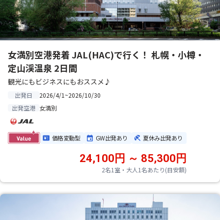
女満別空港発着 JAL(HAC)で行く！ 札幌・小樽・
定山渓温泉 2日間
観光にもビジネスにもおススメ♪
2026/4/1~2026/10/30
出発日
女満別
出発空港
価格変動型
GW出発あり
夏休み出発あり
24,100円 ～ 85,300円
2名1室・大人1名あたり(目安額)