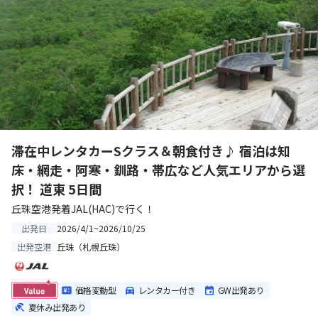
滞在中レンタカーSクラス＆朝食付き♪ 宿泊は知
床・網走・阿寒・釧路・帯広など人気エリアから選
択！ 道東 5日間
丘珠空港発着JAL(HAC)で行く！
2026/4/1~2026/10/25
出発日
丘珠（札幌丘珠）
出発空港
価格変動型
レンタカー付き
GW出発あり
夏休み出発あり