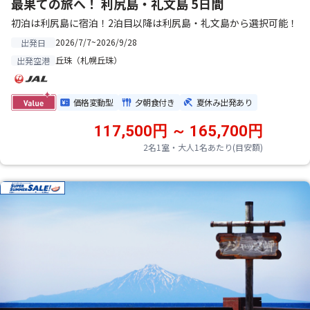
最果ての旅へ！ 利尻島・礼文島 5日間
初泊は利尻島に宿泊！2泊目以降は利尻島・礼文島から選択可能！
2026/7/7~2026/9/28
出発日
丘珠（札幌丘珠）
出発空港
価格変動型
夕朝食付き
夏休み出発あり
117,500円 ～ 165,700円
2名1室・大人1名あたり(目安額)