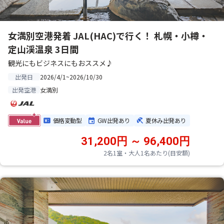
女満別空港発着 JAL(HAC)で行く！ 札幌・小樽・
定山渓温泉 3日間
観光にもビジネスにもおススメ♪
2026/4/1~2026/10/30
出発日
女満別
出発空港
価格変動型
GW出発あり
夏休み出発あり
31,200円 ～ 96,400円
2名1室・大人1名あたり(目安額)