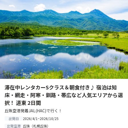
滞在中レンタカーSクラス＆朝食付き♪ 宿泊は知
床・網走・阿寒・釧路・帯広など人気エリアから選
択！ 道東 2日間
丘珠空港発着JAL(HAC)で行く！
2026/4/1~2026/10/25
出発日
丘珠（札幌丘珠）
出発空港