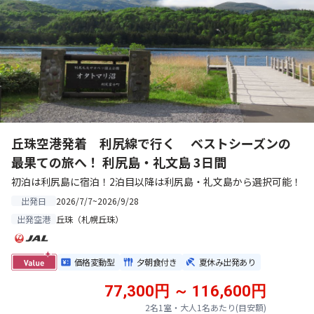
丘珠空港発着 利尻線で行く ベストシーズンの
最果ての旅へ！ 利尻島・礼文島 3日間
初泊は利尻島に宿泊！2泊目以降は利尻島・礼文島から選択可能！
2026/7/7~2026/9/28
出発日
丘珠（札幌丘珠）
出発空港
価格変動型
夕朝食付き
夏休み出発あり
77,300円 ～ 116,600円
2名1室・大人1名あたり(目安額)