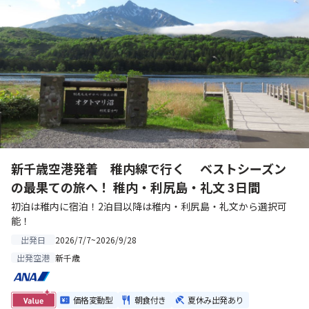
新千歳空港発着 稚内線で行く ベストシーズン
の最果ての旅へ！ 稚内・利尻島・礼文 3日間
初泊は稚内に宿泊！2泊目以降は稚内・利尻島・礼文から選択可
能！
2026/7/7~2026/9/28
出発日
新千歳
出発空港
価格変動型
朝食付き
夏休み出発あり