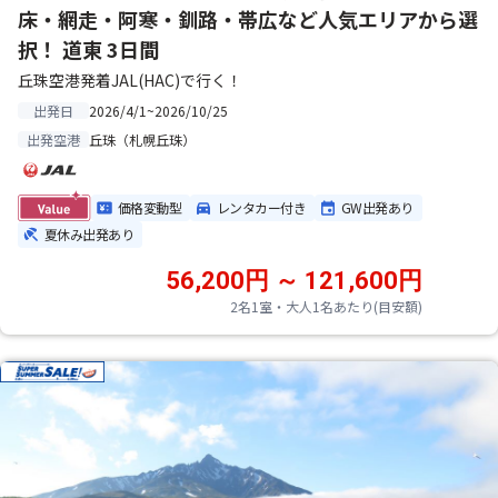
床・網走・阿寒・釧路・帯広など人気エリアから選
択！ 道東 3日間
丘珠空港発着JAL(HAC)で行く！
2026/4/1~2026/10/25
出発日
丘珠（札幌丘珠）
出発空港
価格変動型
レンタカー付き
GW出発あり
夏休み出発あり
56,200円 ～ 121,600円
2名1室・大人1名あたり(目安額)