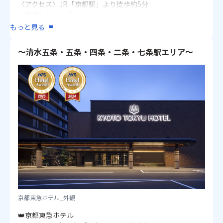
〈アクセス〉JR「京都駅」より徒歩約5分
■京都タワーホテルアネックス
〈朝食〉ビュッフェ
★30日前のご予約で早期申込割引あり（おひとり様/1泊）
〈客室〉洋室 1・2名1室：25㎡
もっと見る
〈アクセス〉JR「京都駅」より徒歩約3分
✿ホテルからのおもてなし✿
〈朝食〉ビュッフェ
・フィットネスご利用無料
～清水五条・五条・四条・二条・七条駅エリア～
〈客室〉洋室 1・2名1室（ダブルまたはハリウッドツイ
ン）：15～16㎡ / 2・3名1室：16㎡
■イビススタイルズ京都ステーション
★21日前のご予約で早期申込割引あり（おひとり様/1泊）
画像：リーガロイヤルホテル京都_客室一例
〈アクセス〉JR「京都駅」より徒歩約1分
〈朝食〉ビュッフェ
〈客室〉洋室 1名1室：11㎡ / 2名1室：17㎡
■hotel tou nishinotoin kyoto
★30日前のご予約で早期申込割引あり（おひとり様/1泊）
〈アクセス〉JR「京都駅」より徒歩約3分
〈朝食〉京の朝粥定食または京の洋食
〈客室〉洋室 1・2名1室：17㎡
■変なホテルプレミア 京都駅八条口前
京都東急ホテル_外観
★60日前のご予約で早期申込割引あり（おひとり様/1泊）
〈アクセス〉JR「京都駅」より徒歩約2分
👑京都東急ホテル