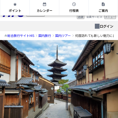
何度訪れても新しい魅力に出会える場所、京都へ！京都 2日間
ポイント
カレンダー
行程表
ご案内
首都圏版
店舗
会員サービス
メニュー
ログイン
総合旅行サイトHIS
国内旅行
国内ツアー
何度訪れても新しい魅力に出会