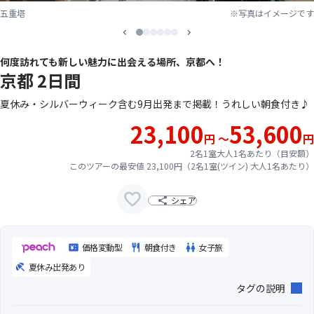
五重塔
※写真はイメージです
1
2
3
4
5
6
何度訪れても新しい魅力に出会える場所、京都へ！
京都 2日間
夏休み・シルバーウィーク含む9月出発まで掲載！うれしい朝食付き♪
23,100
53,600
円 ～
円
2名1室大人1名あたり（目安額）
このツアーの最安値 23,100円（2名1室(ツイン) 大人1名あたり）
シェア
価格変動型
朝食付き
女子旅
夏休み出発あり
タグの説明