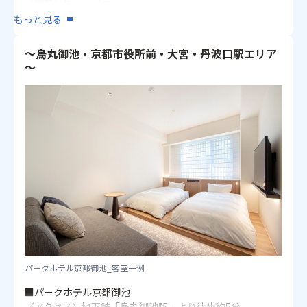
〈朝食〉ビュッフェ
㎡
〈客室〉洋室 1・2名1室：22～24㎡
もっと見る
✿ホテルからのおもてなし✿
画像：京都東急ホテル_外観
・フィットネスルームご利用無料
～烏丸御池・京都市役所前・大宮・丹波口駅エリア
～
■アーバンホテル京都二条プレミアム
〈アクセス〉地下鉄「二条駅」より徒歩約5分
〈朝食〉ビュッフェ
〈客室〉洋室 1・2名1室（ダブル）：17㎡ / 2名1室：20㎡
■ラ・ジェント・ホテル京都二条
★60・30日前のご予約で早期申込割引あり（おひとり様/1
泊）
〈アクセス〉地下鉄「二条駅」より徒歩約6分
〈朝食〉ビュッフェ
〈客室〉洋室 1・2名1室：21～25㎡
画像：ヒルトン・ガーデン・イン京都四条烏丸_客室一例
パークホテル京都御池_客室一例
■パークホテル京都御池
〈アクセス〉地下鉄「烏丸御池駅」より徒歩約5分