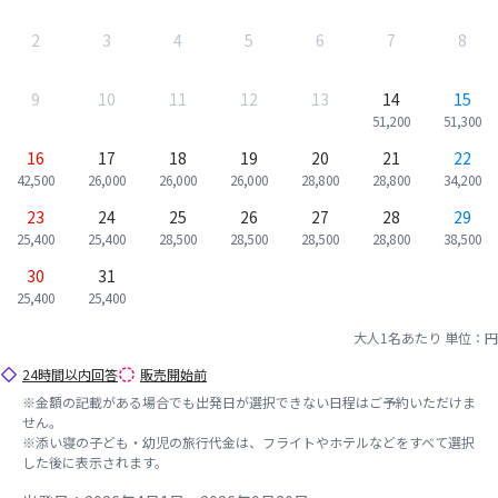
2
3
4
5
6
7
8
9
10
11
12
13
14
15
51,200
51,300
16
17
18
19
20
21
22
42,500
26,000
26,000
26,000
28,800
28,800
34,200
23
24
25
26
27
28
29
25,400
25,400
28,500
28,500
28,500
28,800
38,500
30
31
25,400
25,400
大人1名あたり
単位：円
24時間以内回答
販売開始前
※金額の記載がある場合でも出発日が選択できない日程はご予約いただけま
せん。
※添い寝の子ども・幼児の旅行代金は、フライトやホテルなどをすべて選択
した後に表示されます。