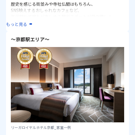
歴史を感じる街並みや寺社仏閣はもちろん、
SNS映えするおしゃれなカフェなど、
年代問わず誰もが楽しめる観光スポットが目白押し♪
ホテルは京都市内の主要なエリアから自由に選択可能！
もっと見る
※ご利用のホテル・客室により追加代金がかかります。
～京都駅エリア～
※ホテルの最新情報・重要なお知らせは、ページ下部【旅
行条件】内の「設定ホテル一覧」のホテル名をクリックし
て詳細をご確認ください。
※早期申込割引・添い寝のお子様については、ページ下部
【ご案内とご注意】をご確認ください。
※3・4名1室の場合、記載のない限りツインベッドにエキス
トラベッド・ソファベッド・スタッキングベッドのいずれ
かが追加となります。
＼HISで人気のホテルが一目でわかる／
2025年1年間でお客様から高い支持を受けたホテルをHISが
表彰！
受賞ホテルには下記ツアーポイントのホテル名の最初に👑
マークがついています。
リーガロイヤルホテル京都_客室一例
☆HISホテルアワード2025受賞ホテル一覧は
こちら