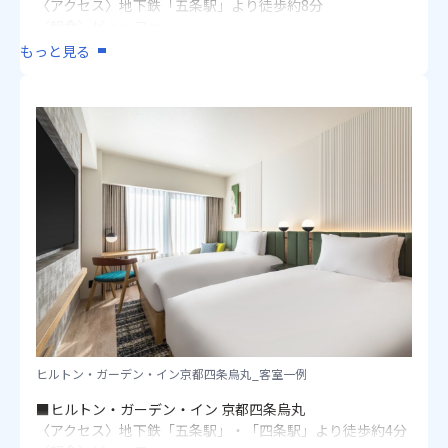
〈朝食〉ビュッフェ
〈アクセス〉地下鉄「五条駅」より徒歩約8分
〈客室〉洋室 1・2名1室：18.75～21.83㎡
〈朝食〉ビュッフェ
〈客室〉洋室 2・3名1室：23.8～32.4㎡
もっと見る
画像：ダブルツリーbyヒルトン京都駅_外観
※5/6は休館日となります。
※「京都駅」より無料シャトルバスあり（詳細はホテルホ
ームページをご確認ください）
■変なホテルプレミア京都 五条烏丸
★60日前のご予約で早期申込割引あり（おひとり様/1泊）
〈アクセス〉地下鉄「五条駅」より徒歩約2分
〈朝食〉ビュッフェ
〈客室〉洋室 1・2名1室：20.4～21.4㎡
■アーバンホテル京都五条プレミアム
〈アクセス〉地下鉄「五条駅」より徒歩約10分
〈朝食〉ビュッフェ
〈客室〉洋室 1名1室・2名1室（ダブル・ツイン）：20㎡
ヒルトン・ガーデン・イン京都四条烏丸_客室一例
■相鉄フレッサイン 京都清水五条
〈アクセス〉地下鉄「五条駅」より徒歩約5分
■ヒルトン・ガーデン・イン 京都四条烏丸
〈朝食〉ビュッフェ
〈アクセス〉地下鉄「五条駅」・「四条駅」より徒歩約4分
〈客室〉洋室 1・2名1室（ダブル）：11.6㎡ / 2名1室：13.7