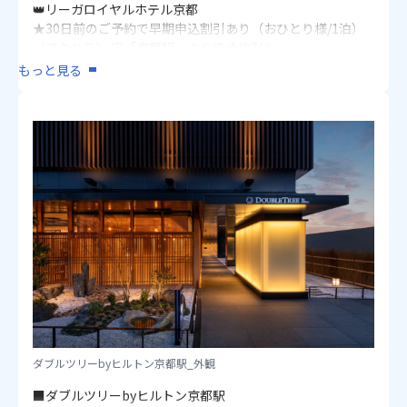
👑リーガロイヤルホテル京都
画像：リーガロイヤルホテル京都_朝食ビュッフェ（イメー
★30日前のご予約で早期申込割引あり（おひとり様/1泊）
ジ)
〈アクセス〉JR「京都駅」より徒歩約7分
〈朝食〉ビュッフェ
もっと見る
〈客室〉洋室 2名1室：22㎡ / 3名1室：27㎡ / 4名1室：30㎡
※「京都駅」より無料シャトルバスあり（詳細はホテルホ
ームページをご確認ください）
👑都ホテル 京都八条
〈アクセス〉JR「京都駅」より徒歩約2分
〈朝食〉ビュッフェ
〈客室〉洋室 1名1室：19㎡ / 2・3名1室：26㎡
■京都タワーホテル
★30日前のご予約で早期申込割引あり（おひとり様/1泊）
〈アクセス〉JR「京都駅」より徒歩約2分
〈朝食〉ビュッフェ
〈客室〉洋室 1名1室：13～14㎡ / 2名1室（ダブル）：15㎡
2名1室：19～22㎡ / 3名1室：24㎡
ダブルツリーbyヒルトン京都駅_外観
※改装年度の違いのため、お部屋により客室デザイン・イ
メージが異なります
■ダブルツリーbyヒルトン京都駅