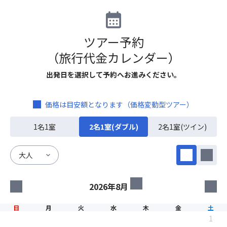
■アーバンホテル京都四条プレミアム
〈アクセス〉阪急「大宮駅」より徒歩約5分
ツアー予約
〈朝食〉ビュッフェ
〈客室〉洋室 1・2名1室（ダブル）：17㎡ / 2名1室：20㎡
（旅行代金カレンダー）
👑エスペリアホテル京都｜ミストサウナ付大浴場
出発日を選択して予約へお進みください。
〈アクセス〉JR「丹波口駅」より徒歩約4分
〈朝食〉ビュッフェ
〈客室〉洋室 1・2名1室（ハリウッドツイン）：19㎡
価格は目安額となります（価格変動型ツアー）
画像：パークホテル京都御池_客室一例
1名1室
2名1室(ダブル)
2名1室(ツイン)
日
月
火
水
木
金
土
1