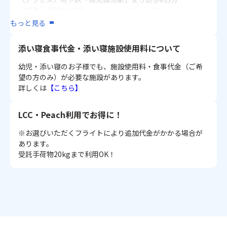
〈朝食〉日替わりプレート＋ハーフビュッフェ
〈客室〉洋室 1～3名1室：20～23㎡
もっと見る
■ホテルモントレ京都
添い寝食事代金・添い寝施設使用料について
★30日前のご予約で早期申込割引あり（おひとり様/1泊）
〈アクセス〉地下鉄「烏丸御池駅」より徒歩約2分
幼児・添い寝のお子様でも、施設使用料・食事代金（ご希
〈朝食〉ビュッフェ
望の方のみ）が必要な施設があります。
〈客室〉洋室 1名1室：20㎡ / 2・3名1室：22～26㎡ /3・4
詳しくは
【こちら】
名1室：50㎡
✿宿泊者特典✿
LCC・Peach利用でお得に！
・レイトチェックアウト：12時（通常11時）
※お選びいただくフライトにより追加代金がかかる場合が
■オークウッドホテル京都御池
あります。
★60・30日前のご予約で早期申込割引あり（おひとり様/1
受託手荷物20kgまで利用OK！
泊）
〈アクセス〉地下鉄「京都市役所前駅」より徒歩約2分
〈朝食〉ビュッフェ
〈客室〉洋室 1・2名1室：18㎡
※シャワーオンリーまたはバスタブありのお部屋となりま
す（選択不可）
※18歳未満の方のみのご宿泊は不可となります