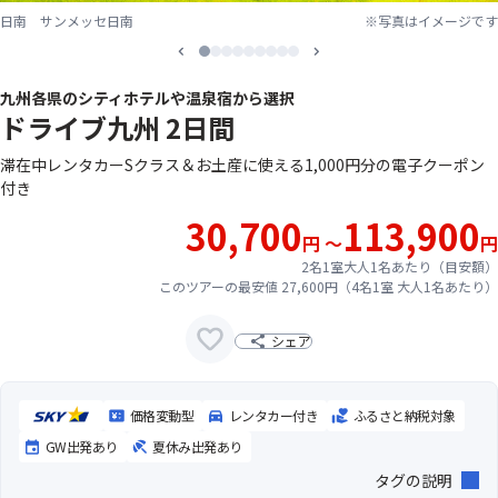
日南 サンメッセ日南
※写真はイメージです
1
2
3
4
5
6
7
8
9
九州各県のシティホテルや温泉宿から選択
ドライブ九州 2日間
滞在中レンタカーSクラス＆お土産に使える1,000円分の電子クーポン
付き
30,700
113,900
円 ～
円
2名1室大人1名あたり（目安額）
このツアーの最安値 27,600円（4名1室 大人1名あたり）
シェア
価格変動型
レンタカー付き
ふるさと納税対象
GW出発あり
夏休み出発あり
タグの説明