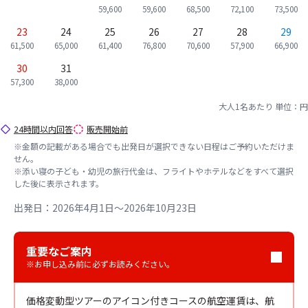
59,600
59,600
68,500
72,100
73,500
23
24
25
26
27
28
29
61,500
65,000
61,400
76,800
70,600
57,900
66,900
30
31
57,300
38,000
大人1名あたり
単位：円
24時間以内回答
販売開始前
※金額の記載がある場合でも出発日が選択できない日程はご予約いただけま
せん。
※添い寝の子ども・幼児の旅行代金は、フライトやホテルなどをすべて選択
した後に表示されます。
出発日：2026年4月1日～2026年10月23日
重要なご案内
※お申し込み前に必ずお読みください。
価格変動型ツアーのアイコン付きコースの航空運賃は、航