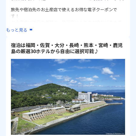
旅先や宿泊先のお土産店で使えるお得な電子クーポンで
す！
お土産店は地元の老舗や、旅行客に人気のお店などさまざ
ま！
もっと見る
詳細は
『こちら』
宿泊は福岡・佐賀・大分・長崎・熊本・宮崎・鹿児
※その他詳細は「ご案内とご注意」をご確認ください。
島の厳選30ホテルから自由に選択可能♪