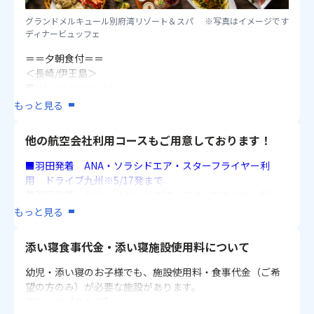
グランドメルキュール別府湾リゾート＆スパ
※写真はイメージです
ディナービュッフェ
＝＝夕朝食付＝＝
＜長崎/伊王島＞
■i+Land nagasaki
【夕食】グリル料理【朝食】和食または洋食バイキング
もっと見る
＜大分/別府＞
他の航空会社利用コースもご用意しております！
■亀の井ホテル 別府
【夕食】バイキング【朝食】バイキング
■羽田発着 ANA・ソラシドエア・スターフライヤー利
■別府温泉 杉乃井ホテル
用 ドライブ九州※5/17発まで
【夕食】ビュッフェ【朝食】ビュッフェ
■羽田発着 ANA・ソラシドエア・スターフライヤー利
■別府 豊泉荘
用 ドライブ九州※5/19発以降
もっと見る
【夕食】会席料理【朝食】バイキング
■羽田発着 JAL利用 ドライブ九州
■グランドメルキュール別府湾リゾート＆スパ
■羽田発着 スカイマーク利用 ドライブ九州
添い寝食事代金・添い寝施設使用料について
【夕食】ビュッフェ【朝食】ビュッフェ
■成田発着 ジェットスター・ジャパン利用 ドライブ九
州
幼児・添い寝のお子様でも、施設使用料・食事代金（ご希
＜大分/由布院＞
望の方のみ）が必要な施設があります。
■御宿 八遇來
詳しくは
【こちら】
【夕食】会席料理【朝食】和定食