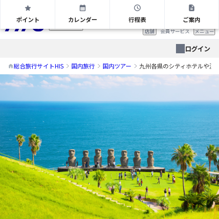
九州各県のシティホテルや温泉宿から選択ドライブ九州 2日間
ポイント
カレンダー
行程表
ご案内
首都圏版
店舗
会員サービス
メニュー
ログイン
総合旅行サイトHIS
国内旅行
国内ツアー
九州各県のシティホテルや温泉