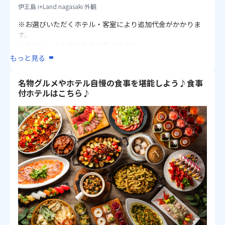
伊王島 i+Land nagasaki 外観
※お選びいただくホテル・客室により追加代金がかかりま
す。
※ホテルにより食事条件が異なります。
※夕食付ホテルご利用の際は、ホテルへのチェックインは
もっと見る
遅くとも18時までにはお済ませください。やむをえずホテ
ルへのご到着が遅くなる場合は、お早めにホテルへご連絡
名物グルメやホテル自慢の食事を堪能しよう♪食事
ください。
付ホテルはこちら♪
※朝食付ホテルご利用の際は、復路のフライト時間にご注
意ください。
※ホテルに関する【重要なお知らせ】や【ホテルの詳細】
は、『旅行条件』内の「設定ホテル一覧」のホテル名をク
リックして詳細をご確認ください。