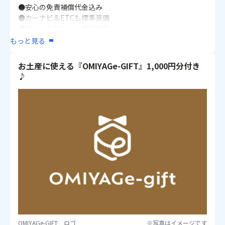
●安心の免責補償代金込み
●カーナビ＆ETCも標準装備
●チャイルドシート貸出無料！
●追加代金で車種のアレンジも可能！
もっと見る
※基本はSクラスとなります。
※禁煙車でのお手配となります。
お土産に使える『OMIYAGe-GIFT』1,000円分付き
※ガソリンは返却時、満タンにしてお返しください。
♪
※6歳未満のお子様はベビーシート、チャイルドシート、ジ
ュニアシートを必ずご予約ください。シート利用時のお子
様は1.5人分で定員をご確認ください。
OMIYAGe-GIFT ロゴ
※写真はイメージです