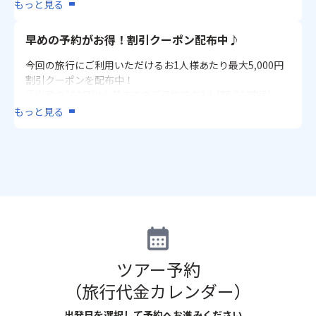
お食事を必要とされる場合は1週間前までにご連絡くださ
もっと見る
■お宿 野蒜山荘
い。
【夕食】会席料理【朝食】和定食
早めの予約がお得！割引クーポン配布中♪
＜佐賀/嬉野＞
今回の旅行にご利用いただけるお1人様あたり最大5,000円
■大江戸温泉物語 嬉野館
割引クーポンを配布中！
【夕食】バイキング【朝食】バイキング
①出発の180日以上前までのご予約でお1人様5,000割引
②出発の150日以上前までのご予約でお1人様3,000割引
もっと見る
＜佐賀/唐津＞
③出発の120日以上前までのご予約でお1人様2,000割引
■メルキュール佐賀唐津リゾート
【夕食】ビュッフェ【朝食】ビュッフェ
※お1人様の旅行代金が30,000円以上の場合適用可
※クーポンコードなどその他詳細は
【こちら】
＜鹿児島/指宿＞
■鹿児島 砂むし温泉 指宿白水館
【夕食】会席料理【朝食】バイキングまたは和定食
■指宿海上ホテル
【夕食】会席料理【朝食】バイキングまたはセットメニュ
ー（選択不可）
ツアー予約
＜鹿児島/霧島＞
（旅行代金カレンダー）
■霧島国際ホテル
【夕食】ビュッフェ【朝食】ビュッフェ
出発日を選択して予約へお進みください。