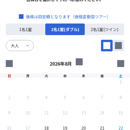
＜熊本/阿蘇＞
■亀の井ホテル 阿蘇 パークリゾート
価格は目安額となります（価格変動型ツアー）
【夕食】ビュッフェ【朝食】ビュッフェ
1名1室
2名1室(ダブル)
2名1室(ツイン)
＝＝朝食付＝＝
＜福岡/シーサイドももち＞
■ヒルトン福岡シーホーク
【朝食】和洋ブッフェ
＜宮崎/シーガイア＞
■フェニックス・シーガイア・オーシャン・タワー
【朝食】ビュッフェ
日
月
火
水
木
金
土
1
2
3
4
5
6
7
8
9
10
11
12
13
14
15
16
17
18
19
20
21
22