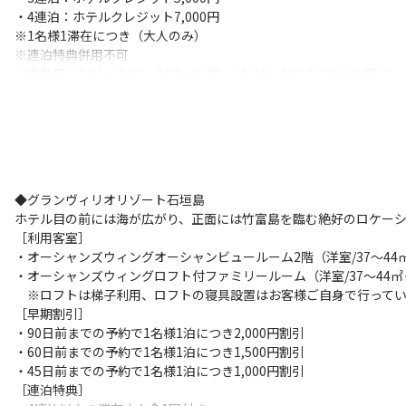
・4連泊：ホテルクレジット7,000円
※1名様1滞在につき（大人のみ）
※連泊特典併用不可
※除外日：7/11～8/31、9/19～9/22、10/10～10/11にかかる宿泊
◆フサキビーチリゾート ホテル＆ヴィラズ（★☆）
琉球赤瓦の屋根が印象的なリゾートホテル。
［利用客室］
・スーペリアツイン（洋室/36㎡/1～4名1室）
※棟指定不可
◆グランヴィリオリゾート石垣島
※4名1室利用時はサウスウィングとなります。
ホテル目の前には海が広がり、正面には竹富島を臨む絶好のロケー
［早期割引］
［利用客室］
・120日前までの予約で1名様1泊につき2,000円割引
・オーシャンズウィングオーシャンビュールーム2階（洋室/37～44㎡
・90日前までの予約で1名様1泊につき1,000円割引
・オーシャンズウィングロフト付ファミリールーム（洋室/37～44㎡＋
・60日前までの予約で1名様1泊につき500円割引
※ロフトは梯子利用、ロフトの寝具設置はお客様ご自身で行ってい
［おもてなし］
［早期割引］
・石垣空港⇔ホテル間のシャトルバス送迎 ※詳細はホテルホームペ
・90日前までの予約で1名様1泊につき2,000円割引
［アニバーサリー特典］
・60日前までの予約で1名様1泊につき1,500円割引
・夕食時（別料金）レストランにて、スパークリングワインハーフ
・45日前までの予約で1名様1泊につき1,000円割引
※対象：ハネムーン・結婚記念日・お誕生日のお客様
［連泊特典］