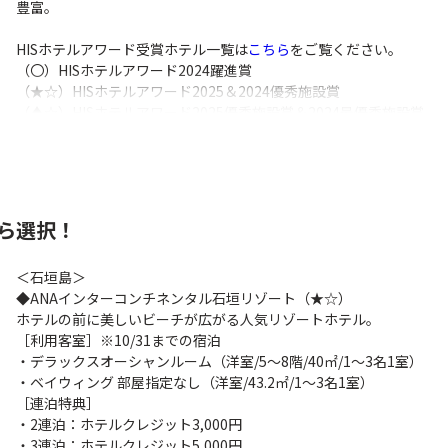
豊富。
HISホテルアワード受賞ホテル一覧は
こちら
をご覧ください。
（〇）HISホテルアワード2024躍進賞
（★☆）HISホテルアワード2025＆2024優秀施設賞
（♦☆）HISホテルアワード2025優秀施設賞＆2024最優秀施設賞
（♦★）HISホテルアワード2025＆2024最優秀施設賞
＜＜重要＞＞
小浜島のホテルをご選択の場合、石垣島よりフェリーでの移動とな
1日目や本島への移動日にかかる場合、飛行機とフェリーの時間にご
ら選択！
乗継時間は目安として最低90分以上必要です。必ずスケジュールを
＜石垣島＞
※ホテル・客室により追加代金がかかります。
◆ANAインターコンチネンタル石垣リゾート（★☆）
※早期割引の詳細は注意事項欄をご確認ください。
ホテルの前に美しいビーチが広がる人気リゾートホテル。
※アニバーサリー特典はお客様ご自身でホテルへ事前予約が必要で
［利用客室］※10/31までの宿泊
※ホテルに関する【重要なお知らせ】は、『旅行条件』内「設定ホ
・デラックスオーシャンルーム（洋室/5～8階/40㎡/1～3名1室）
ださい。
・ベイウィング 部屋指定なし（洋室/43.2㎡/1～3名1室）
※幼児・添い寝のお子様でも、施設使用料・食事代金（ご希望の方
［連泊特典］
・2連泊：ホテルクレジット3,000円
▶画像：石垣島（イメージ）
・3連泊：ホテルクレジット5,000円