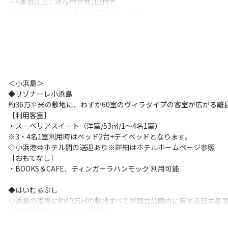
・4連泊以上：滞在中夕食1回付き
▶画像：ANAインターコンチネンタル石垣リゾート_ロビー（イメー
※対象レストラン：舟蔵（限定メニュー）
※お好きな日にご利用いただけます。（チェックイン時にご案内）
◆seven x seven 石垣
2024年オープン！プールや本格的フィンランドサウナなど施設が充
［利用客室］※9/30までの宿泊
・スーペリアツイン（洋室/43.8㎡/1～4名1室）
＜小浜島＞
※3・4名1室利用時はクイーンベッド2台の利用となります。
◆リゾナーレ小浜島
［早期割引］
約36万平米の敷地に、わずか60室のヴィラタイプの客室が広がる離
・60日前までの予約で1名様1泊につき2,500円割引
［利用客室］
・30日前までの予約で1名様1泊につき2,000円割引
・スーペリアスイート（洋室/53㎡/1～4名1室）
※3・4名1室利用時はベッド2台+デイベッドとなります。
▶画像：グランヴィリオリゾート石垣島_ホテル外観
◇小浜港⇔ホテル間の送迎あり※詳細はホテルホームページ参照
［おもてなし］
・BOOKS＆CAFE、ティンガーラハンモック 利用可能
◆はいむるぶし
小浜島の南東に約40万㎡の敷地すべてが国立公園内に有する日本最
［利用客室］※10/31までの宿泊
・ガーデンテラス・プレミアム（洋室/47㎡/1～4名1室）