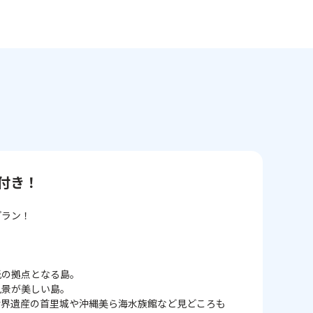
付き！
プラン！
光の拠点となる島。
風景が美しい島。
世界遺産の首里城や沖縄美ら海水族館など見どころも