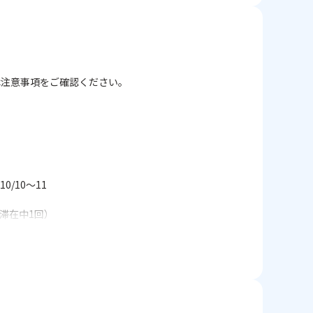
ート。
は注意事項をご確認ください。
10/10～11
滞在中1回）
）
ビス（お休み前1回）
ブルーリーフ（天然温泉、屋内プール、スポーツジ