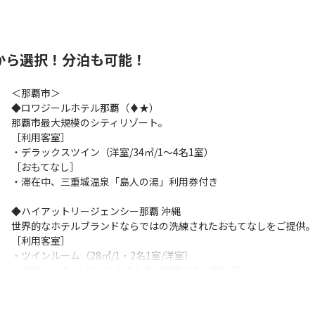
◇小浜港⇔ホテル間の送迎 ※詳細はホテルホームページ参照
［早期割引］
・90日前までの予約で1名様1泊につき1,000円割引
［おもてなし］
から選択！分泊も可能！
・レンタルカート付き（1室1台）※要普通免許
＜那覇市＞
▶画像：リゾナーレ小浜島_ホテル外観（空撮）
◆ロワジールホテル那覇（♦★）
那覇市最大規模のシティリゾート。
［利用客室］
・デラックスツイン（洋室/34㎡/1～4名1室）
［おもてなし］
・滞在中、三重城温泉「島人の湯」利用券付き
◆ハイアットリージェンシー那覇 沖縄
世界的なホテルブランドならではの洗練されたおもてなしをご提供
［利用客室］
・ツインルーム（28㎡/1・2名1室/洋室）
・デラックス ツイン エキストラ（洋室/32㎡/3名1室）
［早期割引］
・90日前までの予約で1名様1泊につき1,000円割引