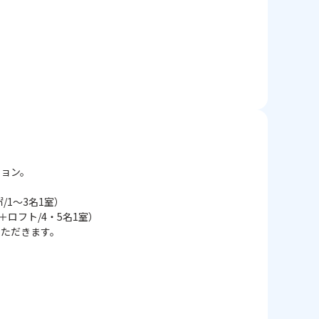
ション。
/1～3名1室）
ロフト/4・5名1室）
ただきます。
ージ参照
ボトルをご用意