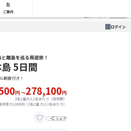
店舗
ご案内
会員サービス
メニュー
ログイン
島と離島を巡る周遊旅！
島 5日間
ル朝食付き！
500
278,100
円 ～
円
2名1室大人1名あたり（目安額）
安値 93,000円（3名1室 大人1名あたり）
シェア