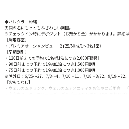
＜糸満市＞
◆琉球ホテル＆リゾート名城ビーチ
全客室がサンセットオーシャンビューのラグジュアリービーチリゾ
◆ハレクラニ沖縄
［利用客室］
天国の名にもっともふさわしい楽園。
・ツイン（洋室/34～38㎡/1・2名1室）
※チェックイン時にデポジット（お預かり金）がかかります。詳細
［早期割引］
［利用客室］
・120日前までの予約で1名様1泊につき2,000円割引
・プレミアオーシャンビュー（洋室/50㎡/1～3名1室）
・90日前までの予約で1名様1泊につき1,500円割引
［早期割引］
・60日前までの予約で1名様1泊につき1,000円割引
・120日前までの予約で1名様1泊につき2,000円割引
・90日前までの予約で1名様1泊につき1,500円割引
＜恩納村＞
・75日前までの予約で1名様1泊につき1,000円割引
◆ホテルモントレ沖縄スパ＆リゾート（♦☆）
※除外日：6/25～27、7/3～4、7/10～11、7/18～8/22、9/19～22、
ビーチが目の前！欧風スタイルのリゾートホテル。
［おもてなし］
［利用客室］
・ウェルカムドリンク、ウェルカムアメニティをお部屋にご用意 （
・デラックス（洋室/43㎡/1～4名1室）
・客室内ハレクラニビーチバッグとビーチサンダル（お持ち帰り可
［早期割引］
・就寝用のベッドメイキングやおやすみの準備を行うイブニングサー
・120日前までの予約で1名様1泊につき2,000円割引
［アニバーサリー特典］
・90日前までの予約で1名様1泊につき1,500円割引
・お部屋に特別アメニティーをご用意
・60日前までの予約で1名様1泊につき1,000円割引
※対象：ハネムーン・結婚記念日・お誕生日のお客様
［連泊特典］
・2連泊：滞在中カフェ（本日のケーキとソフトドリンクセット）＆