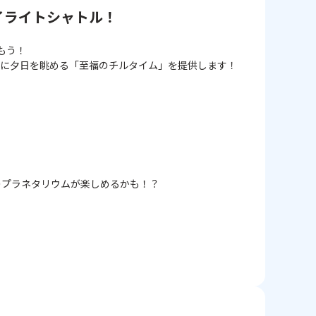
イライトシャトル！
もう！
共に夕日を眺める「至福のチルタイム」を提供します！
♪
のプラネタリウムが楽しめるかも！？
い。
確認ください。