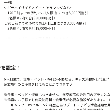
一例）
シギラベイサイドスイート アラマンダなら…
Ｌ120日前までの予約でお1人様1泊につき5,000円割引
3名様×2泊で合計30,000円引！
Ｌ90日前までの予約でお1人様1泊につき3,000円割引
3名様×2泊で合計18,000円引！
ホテル・トリフィート宮古島リゾートなら…
Ｌ3連泊以上でRICCOジェラート1個付き など
※早期割引の詳細は注意事項欄をご確認ください。
ンを設定！
6～11歳で、食事・ベッド・特典が不要なら、キッズ添寝旅行代金
家族旅行のご予算を抑えることができます♪
※食事・ベッド・特典はつきません。航空座席のみ利用のプランと
※添寝のお子様でも施設使用料・食事代が必要な施設があります。（1
・キャノピーbyヒルトン沖縄宮古島リゾート：子ども添寝施設使用料 6