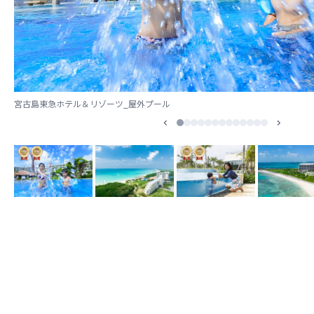
宮古島東急ホテル＆リゾーツ_屋外プール
1
2
3
4
5
6
7
8
9
10
11
12
13