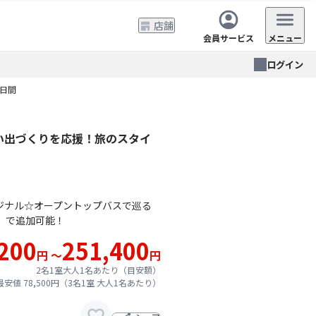
店舗
会員サービス
メニュー
ログイン
日間
い出づくりを応援！旅のスタイ
リジナル☆オープントップバスで巡る
）で追加可能！
200
251,400
円 ～
円
2名1室大人1名あたり（目安額）
安値 78,500円（3名1室 大人1名あたり）