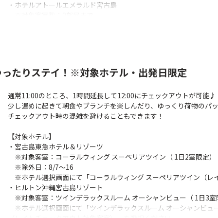
・ホテルアトールエメラルド宮古島
※対象客室数：2部屋まで
・ホットクロスポイント サンタモニカ
・ホテル・トリフィート宮古島リゾート
※3部屋以上や、異なるお部屋タイプ、条件の場合はご希望に添えな
※客室の利用人数の組み合わせにより、ご用意できない場合があり
ゆったりステイ！※対象ホテル・出発日限定
通常11:00のところ、1時間延長して12:00にチェックアウトが可能♪
少し遅めに起きて朝食やブランチを楽しんだり、ゆっくり荷物のパ
チェックアウト時の混雑を避けることもできます！
【対象ホテル】
・宮古島東急ホテル＆リゾーツ
※対象客室：コーラルウィング スーペリアツイン（ 1日2室限定）
※除外日：8/7～16
※ホテル選択画面にて「コーラルウィング スーペリアツイン（レ
・ヒルトン沖縄宮古島リゾート
※対象客室：ツインデラックスルーム オーシャンビュー（ 1日3室
※ホテル選択画面にて「ツインデラックスルーム オーシャンビュー