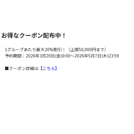
（レイトチェックアウト対象客室）」を選択ください。
※除外日：8/9～16
・キャノピーbyヒルトン沖縄宮古島リゾート
※対象客室：ツインデラックスルーム オーシャンビュー（ 1日3室
※ホテル選択画面にて「 ツインデラックスルーム オーシャンビュ
い。
！お得なクーポン配布中！
※除外日：8/9～16
1グループあたり最大20%割引！（上限50,000円まで）
※ホテル選択画面にて選択しない場合、通常チェックアウト時間に
予約期間：2026年3月20日(金)0:00～2026年5月7日(木)23:59
※チェックアウト日の前日にあたるホテル選択の際、対象客室の選
※ホテル出発時間によりご利用いただけない場合があります。
■クーポン詳細は
【こちら】