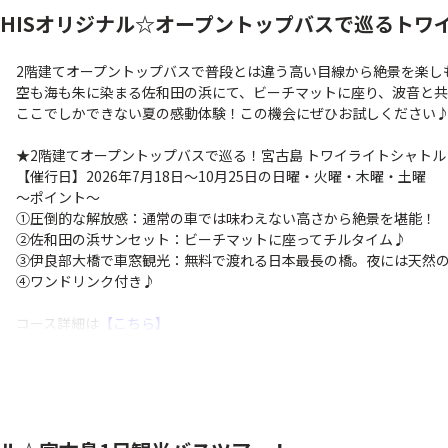
】HISオリジナル☆オープントップバスで巡るトワ
2階建てオープントップバスで普段とは違う高い目線から絶景を楽し
空も海も朱に染まる佐和田の浜にて、ビーチマットに座り、波音と
ここでしかできない夏の感動体験！この機会にぜひお試しください
★2階建てオープントップバスで巡る！宮古島 トワイライトシャトル
【催行日】2026年7月18日〜10月25日の日曜・火曜・木曜・土曜
～ポイント～
①圧倒的な解放感：通常の車では味わえない高さから絶景を堪能！
②佐和田の浜サンセット：ビーチマットに座ってチルタイム♪
③伊良部大橋で車窓観光：無料で渡れる日本最長の橋。夜には天然
④ワンドリンク付き♪
コース詳細は
【こちら】
※ご希望の際は、オプション選択画面にて参加日時をお選びくださ
行程の最終日はご選択いただけません。
※トワイライトシャトルの注意事項は下記「ご案内とご注意」をご