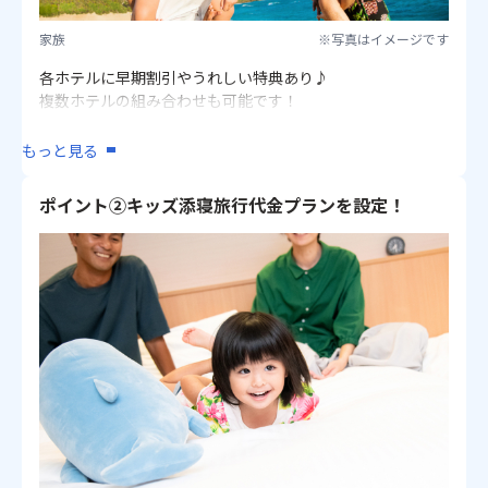
家族
※写真はイメージです
各ホテルに早期割引やうれしい特典あり♪
複数ホテルの組み合わせも可能です！
★★まずは
【こちらの特典】
をチェック★★
もっと見る
一例）
ポイント②キッズ添寝旅行代金プランを設定！
フサキビーチリゾート ホテル＆ヴィラズなら…
Ｌ120日前までの予約でお1人様1泊につき3,000円割引
4名様×2泊で合計24,000円引！
Ｌ90日前までの予約でお1人様1泊につき1,500円割引
4名様×2泊で合計12,000円引！
西表島ジャングルホテルパイヌマヤなら…
Ｌ4連泊以上で滞在中夕食1回付き など
※早期割引の詳細は注意事項欄をご確認ください。