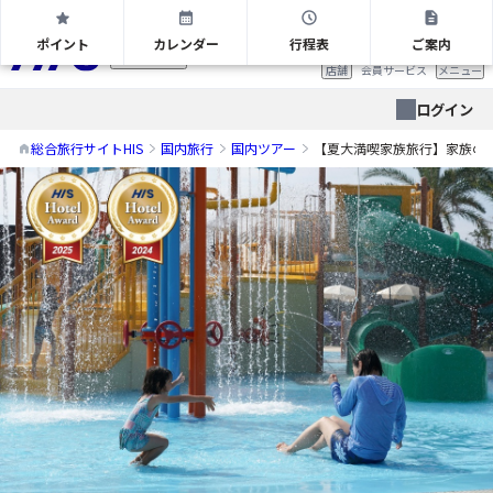
【夏大満喫家族旅行】家族の楽しい思い出づくりを応援！早期割引やうれしいサー
ポイント
カレンダー
行程表
ご案内
首都圏版
店舗
会員サービス
メニュー
ログイン
総合旅行サイトHIS
国内旅行
国内ツアー
【夏大満喫家族旅行】家族の