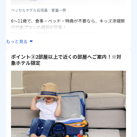
ベッセルホテル石垣島 客室一例
6～11歳で、食事・ベッド・特典が不要なら、キッズ添寝旅
行代金プランの選択が可能！
家族旅行のご予算を抑えることができます♪
もっと見る
【対象ホテル】
ANAインターコンチネンタル石垣リゾート
ポイント③2部屋以上で近くの部屋へご案内！※対
グランヴィリオリゾート石垣島
象ホテル限定
石垣シーサイドホテル
アートホテル石垣島
ベッセルホテル石垣島
アパホテル石垣島
※食事・ベッド・特典はつきません。航空座席のみ利用の
プランとなります。
※添寝のお子様でも施設使用料・食事代が必要な施設があ
ります。（1名様/1泊あたり/現地払い）
・グランヴィリオリゾート石垣島：子ども添寝施設使用
料3～5歳1,000円、6〜11歳オーシャンズウィング宿泊の場
合 2,400円、ヴィラガーデン宿泊の場合 2,750円