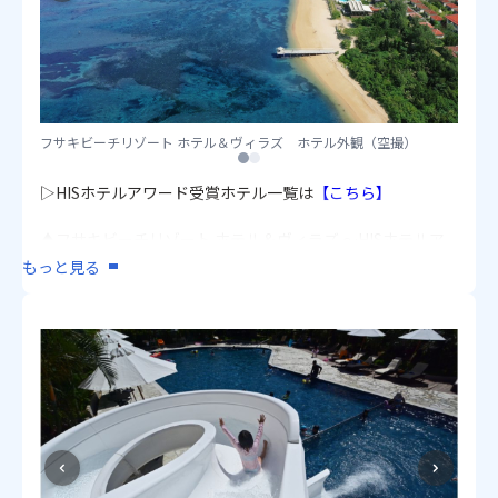
フサキビーチリゾート ホテル＆ヴィラズ ホテル外観（空撮）
1
2
▷HISホテルアワード受賞ホテル一覧は
【こちら】
♦フサキビーチリゾート ホテル＆ヴィラズ ～HISホテルア
ワード2025＆2024 優秀施設賞～
もっと見る
石垣島最大級のプールエリアや大浴場など施設が充実
［利用客室］
・部屋指定なし（洋室/30～36㎡/2～4名1室）
・スーペリアツイン（洋室/36㎡/2～4名1室）
※棟指定不可
※4名1室利用時はサウスウィングとなります。
♦ANAインターコンチネンタル石垣リゾート ～HISホテルア
ワード2025＆2024 優秀施設賞～
広大な敷地に大人も子どもも満喫できる施設が充実