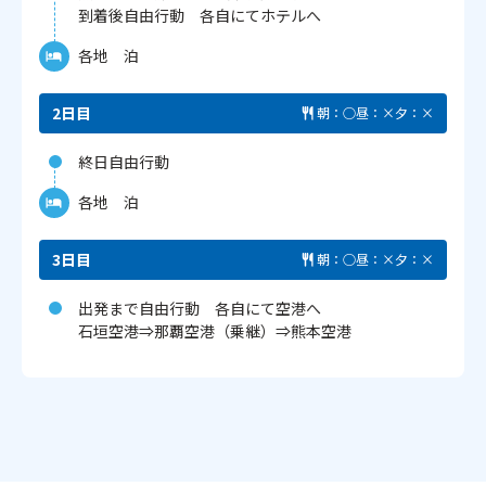
到着後自由行動 各自にてホテルへ
各地 泊
2日目
朝：○
昼：×
夕：×
終日自由行動
各地 泊
3日目
朝：○
昼：×
夕：×
出発まで自由行動 各自にて空港へ
石垣空港⇒那覇空港（乗継）⇒熊本空港