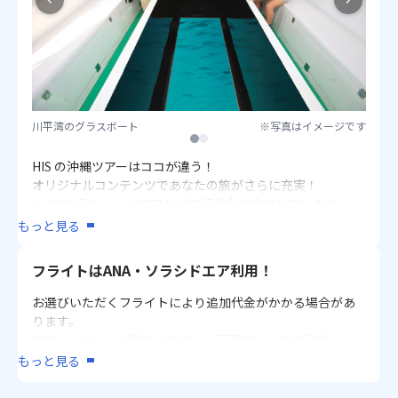
高台のアーバンリゾート
・ヴィラガーデンスーペリアテラス ツイン（洋室/51.3㎡/2
［利用客室］
～4名1室）
・スタンダードツイン（洋室/24.8㎡/2・3名1室）
・コーナーツイン（洋室/30.7㎡/4名1室）
♦石垣シーサイドホテル
青く輝く底地ビーチに建つリゾート
♦ベッセルホテル石垣島
［利用客室］
便利さと快適さを兼ね備えたシティホテル
・部屋指定なし（洋室/36～47㎡/2～4名1室）
川平湾のグラスボート
※写真はイメージです
［利用客室］
・スーペリアツイン・てぃーだ館（洋室/36㎡/2～4名1室）
1
2
・2ベッドルーム（洋室/26㎡/2～4名1室）
・かびらビレッジ（洋室/47㎡/2～4名1室）
HIS の沖縄ツアーはココが違う！
※4名1室利用時はダブルベッド2台+エキストラベッド1台と
オリジナルコンテンツであなたの旅がさらに充実！
なります。
※3つのうれしいシアワセは旅行代金に含まれています。
もっと見る
♦アパホテル石垣島
①選べる！観光施設入場・体験
港と街を遊び尽くすシティホテル
┗石垣やいま村入村・石垣島鍾乳洞入洞・川平湾のグラ
［利用客室］
フライトはANA・ソラシドエア利用！
スボート乗船より選択（いずれか1名様につき1回）
・ツインルーム（洋室/14.4～16.2㎡/2名1室）
②石垣島産パイナップル100%ジュース（200ml）（1名様
お選びいただくフライトにより追加代金がかかる場合があ
・トリプルルーム（洋室/22.1㎡/3名1室）※コネクトルーム
につき1つ）
ります。
となる場合があります。
③石垣空港で使えるお土産5％割引クーポン（1グループに
フライトマイルが貯まります。（区間マイルの約50%）
・コネクトルーム（洋室/14.4～16.2㎡×2室/4名1室）※ツ
つき1枚）
※ソラシドエアご利用の場合、ANAマイルは貯まりませ
インルーム×2部屋となります。
もっと見る
ん。
※詳細は
【こちら】
をご覧ください。
※乗継便の場合、那覇空港での乗り継ぎは30分以上の乗継
＜＜重要＞＞