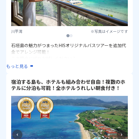
川平湾
※写真はイメージです
1
2
石垣島の魅力がつまったHISオリジナルバスツアーを追加代
金でアレンジ可能！
この機会にぜひお試しください♪
もっと見る
★川平湾など島内の見どころを効率よく巡る♪
【催行日】2026年7月1日〜9月30日月曜・水曜・土曜
宿泊する島も、ホテルも組み合わせ自由！複数のホ
《
通常価格：大人 6,900円・小人5,900円
⇒特別価格：大人
テルに分泊も可能！全ホテルうれしい朝食付き！
3,900円・小人2,900円》
※ご希望の際は、オプション選択画面にて参加日をお選び
ください。
行程の初日・最終日はご選択いただけません。
※バスツアーの注意事項は下記「ご案内とご注意」をご確
認ください。