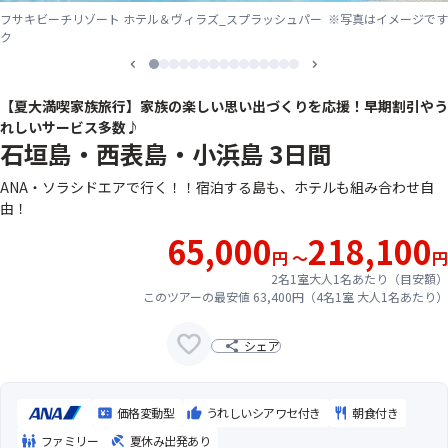
フサキビーチリゾート ホテル＆ヴィラズ_スプラッシュパー
※写真はイメージです
ク
1
2
3
4
5
6
7
8
9
10
11
12
13
14
15
【夏大満喫家族旅行】家族の楽しい思い出づくりを応援！早期割引やう
れしいサービス多数♪
石垣島・西表島・小浜島 3日間
ANA・ソラシドエアで行く！！宿泊する島も、ホテルも組み合わせ自
由！
65,000
218,100
円 ～
円
2名1室大人1名あたり（目安額）
このツアーの最安値 63,400円（4名1室 大人1名あたり）
シェア
価格変動型
うれしいシアワセ付き
朝食付き
ファミリー
夏休み出発あり