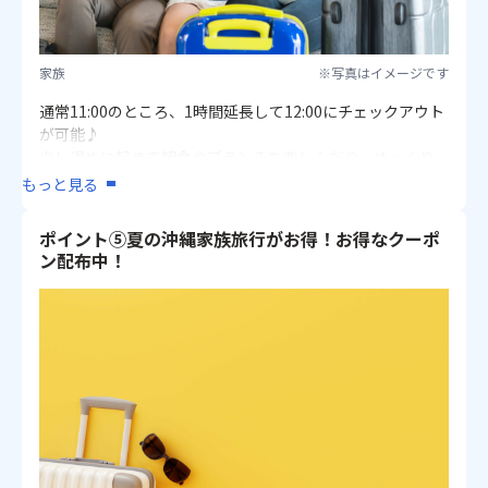
家族
※写真はイメージです
通常11:00のところ、1時間延長して12:00にチェックアウト
が可能♪
少し遅めに起きて朝食やブランチを楽しんだり、ゆっくり
荷物のパッキングをしたり、
もっと見る
チェックアウト時の混雑を避けることもできます！
ポイント⑤夏の沖縄家族旅行がお得！お得なクーポ
【対象ホテル】
ン配布中！
・フサキビーチリゾート ホテル＆ヴィラズ
・ANAインターコンチネンタル石垣リゾート
※除外日：7/11〜8/31にかかるご宿泊
※チェックアウト日の前日にあたるホテル選択の際、対象
客室の選択が必須です。
※ホテル出発時間によりご利用いただけない場合がありま
す。