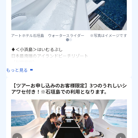
［利用客室］
・オーシャンウィング 部屋指定なし（洋室/40㎡/2・3名1
室）
・コーラルウィングバンクルーム 部屋指定なし（洋室/50
㎡/3～5名1室）
アートホテル石垣島 ウォータースライダー
※写真はイメージです
※バンクルームは二段ベッド（正ベッド2台+バンクベッ
1
2
ド2台、5名1室利用時+ソファベッド）の客室となります。
♦＜小浜島＞はいむるぶし
・ベイウィング 部屋指定なし（洋室/43.2㎡/2・3名1室）
日本最南端のアイランドビーチリゾート
・2シングル クラブインターコンチネンタル オーシャンビ
［利用客室］
ュー（洋室/43.2㎡/2・3名1室）
・ガーデンテラス・プレミアム（洋室/47㎡/2～4名1室）
もっと見る
・オーシャンビュー・ラグジュアリー（洋室/47㎡/2～4名1
♦グランヴィリオリゾート石垣島
室）
自然と伝統が融合した開放的なリゾート
【ツアーお申し込みのお客様限定】3つのうれしいシ
［利用客室］
アワセ付き！※石垣島での利用となります。
♦＜西表島＞西表島ジャングルホテルパイヌマヤ
・オーシャンズウィングオーシャンビュールーム2階（洋
世界自然遺産の島で壮大な自然を体感
室/37～44㎡/2・3名1室）
※使い捨てアメニティのご用意はありません。
・オーシャンズウィングロフト付きファミリールーム（洋
［利用客室］
室/37～44㎡＋ロフト/4～6名1室）
・スタンダードルーム（洋室/28㎡/2～4名1室）
※ロフトは梯子昇降となり、お布団をご用意いたします。
・オーシャンズウィングオーシャンビュールーム3階以上
♦アートホテル石垣島
（洋室/37～44㎡/2・3名1室）