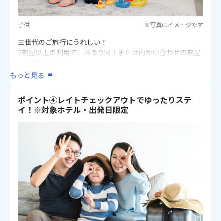
・アパホテル石垣島：子ども添寝朝食代金6～11歳：
1,980円※前日までのお申し込みの場合
子供
※写真はイメージです
他ホテルに宿泊のお客様は
【こちら】
三世代のご旅行にうれしい！
2部屋以上の利用で、お隣り同士または向かい合わせの部屋
へご案内します♪
もっと見る
【対象ホテル】
・フサキビーチリゾート ホテル＆ヴィラズ
ポイント④レイトチェックアウトでゆったりステ
・グランヴィリオリゾート石垣島
イ！※対象ホテル・出発日限定
・石垣シーサイドホテル
※かびらビレッジ除く
・アートホテル石垣島
・ベッセルホテル石垣島
・アパホテル石垣島
※3部屋以上や、異なるお部屋タイプ、条件の場合はご希望
に添えない場合があります。
※客室の利用人数の組み合わせにより、ご用意できない場
合があります。