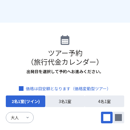
※石垣島での利用となります。
時間が必要となります。
西表島・小浜島のホテルをご選択の場合、石垣島よりフェ
※乗継便の場合、ご選択される便によっては、スケジュー
リーでの移動となります。（各自負担）
ル・運休等の関係で予約が完了できない場合があります。
初日/最終日にご利用の場合、飛行機とフェリーの時間にご
注意ください。
乗継時間は目安として最低90分以上必要です。必ずスケジ
ュールをご確認の上、余裕をもってご移動ください。
※ホテル・客室により追加代金がかかります。
ツアー予約
※ホテルに関する【重要なお知らせ】は、『旅行条件』内
（旅行代金カレンダー）
「設定ホテル一覧」のホテル名をクリックして詳細をご確
認ください。
出発日を選択して予約へお進みください。
価格は目安額となります（価格変動型ツアー）
2名1室(ツイン)
3名1室
4名1室